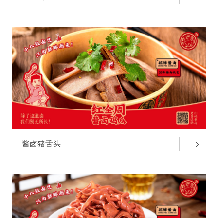
酱卤猪舌头