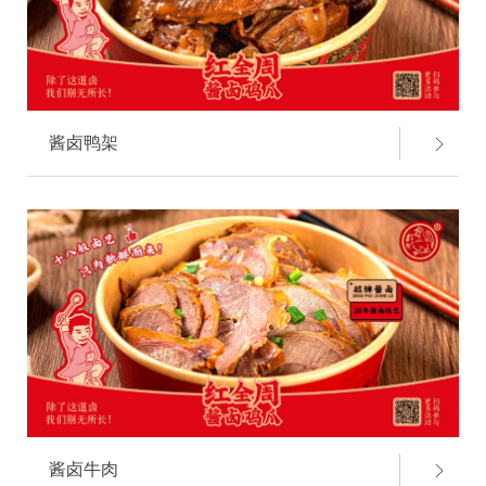
酱卤鸭架
酱卤牛肉