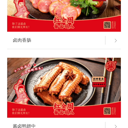
卤肉香肠
酱卤鸭翅中